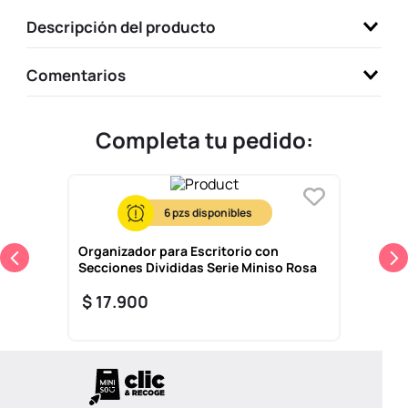
9
.
one piece
Descripción del producto
10
.
llaveros
Comentarios
Completa tu pedido:
6
Organizador para Escritorio con
Secciones Divididas Serie Miniso Rosa
$
17
.
900