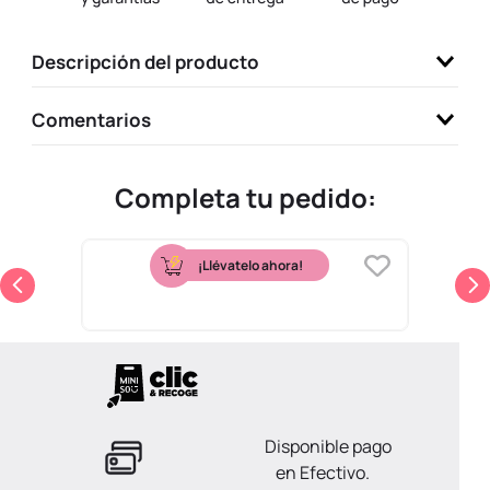
9
.
one piece
Descripción del producto
10
.
llaveros
Comentarios
Completa tu pedido:
¡Llévatelo ahora!
Mascarilla Facial Hidratante Coco Serie
Cute Animal
$
6900