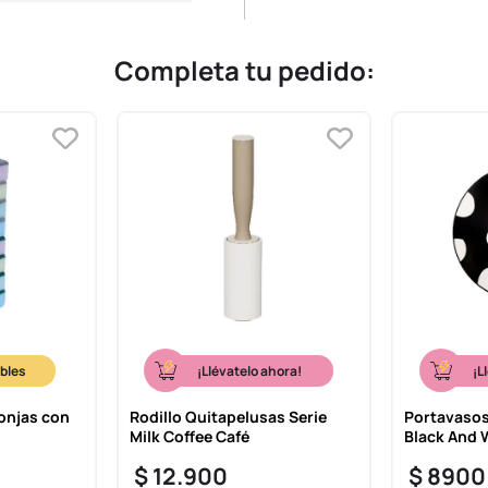
Completa tu pedido:
¡Llévatelo ahora!
¡L
onjas con
Rodillo Quitapelusas Serie
Portavasos
Milk Coffee Café
Black And 
$
12
.
900
$
8900