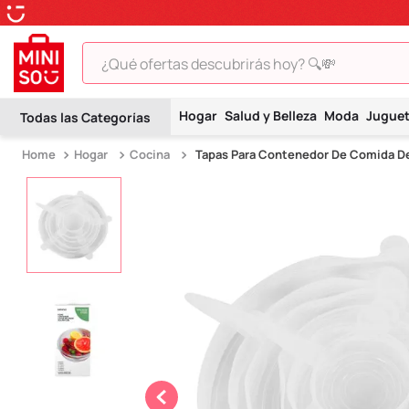
¿Qué ofertas descubrirás hoy? 🔍💸
TÉRMINOS MÁS BUSCADOS
Hogar
Salud y Belleza
Moda
Jugue
1
.
peluche
Hogar
Cocina
Tapas Para Contenedor De Comida De
2
.
hello kitty
3
.
snoopy
4
.
ositos cariñositos
5
.
termo
6
.
toy story
7
.
disney
8
.
termos
9
.
one piece