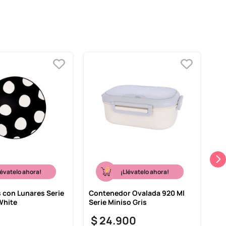
lévatelo ahora!
¡Llévatelo ahora!
 con Lunares Serie
Contenedor Ovalada 920 Ml
Qu
White
Serie Miniso Gris
Wh
$
24
.
900
$