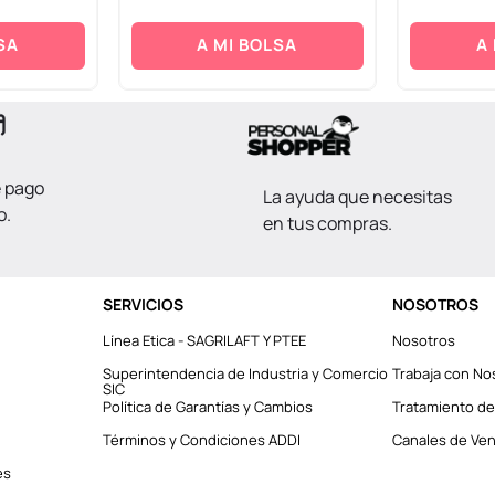
SA
A MI BOLSA
A
e pago
La ayuda que necesitas
o.
en tus compras.
SERVICIOS
NOSOTROS
Línea Etica - SAGRILAFT Y PTEE
Nosotros
Superintendencia de Industria y Comercio
Trabaja con No
SIC
Política de Garantías y Cambios
Tratamiento de
Términos y Condiciones ADDI
Canales de Vent
es