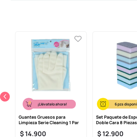
¡Llévatelo ahora!
6
n
Guantes Gruesos para
Set Paquete de Esp
Limpieza Serie Cleaning 1 Par
Doble Cara 8 Piezas
$
14
.
900
$
12
.
900