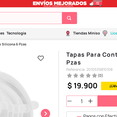
tes
Tecnología
Tiendas Miniso
Lic
 Silicona 6 Pzas
Tapas Para Cont
Pzas
Referencia
:
2010539810108
(
0
)
$
19
.
900
¡Llé
Pagos con Efecti