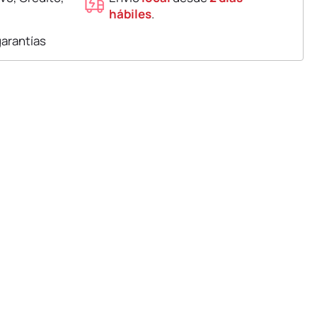
hábiles
.
garantías