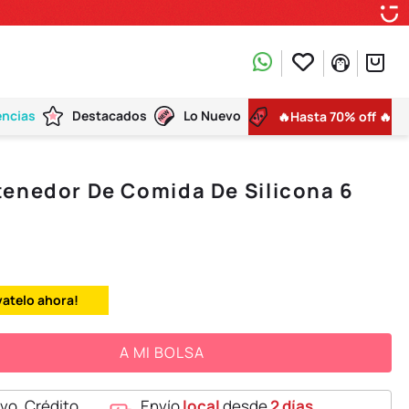
encias
Destacados
Lo Nuevo
🔥Hasta 70% off 🔥
enedor De Comida De Silicona 6
vatelo ahora!
A MI BOLSA
vo, Crédito,
Envío
local
desde
2 días