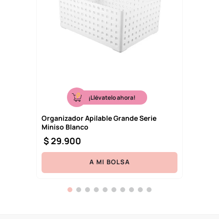
¡Llévatelo ahora!
Organizador Apilable Grande Serie
Miniso Blanco
$
29
.
900
A MI BOLSA