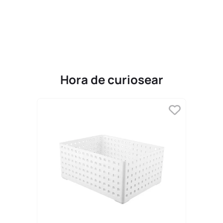
9
.
llaveros
10
.
one piece
Hora de curiosear