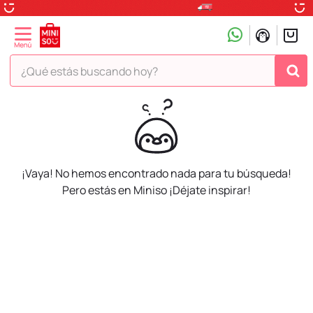
¿Qué estás buscando hoy?
TÉRMINOS MÁS BUSCADOS
1
.
peluche
2
.
hello kitty
¡Vaya! No hemos encontrado nada para tu búsqueda!
3
.
snoopy
Pero estás en Miniso ¡Déjate inspirar!
4
.
ositos cariñositos
5
.
termo
6
.
disney
7
.
termos
8
.
toy story