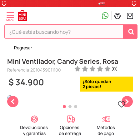
¿Qué estás buscando hoy?
Regresar
TÉRMINOS MÁS BUSCADOS
Mini Ventilador, Candy Series, Rosa
1
.
peluche
(
0
)
Referencia
:
2010439011100
2
.
hello kitty
$
34
.
900
3
.
snoopy
2
4
.
ositos cariñositos
5
.
termo
6
.
toy story
7
.
disney
8
.
termos