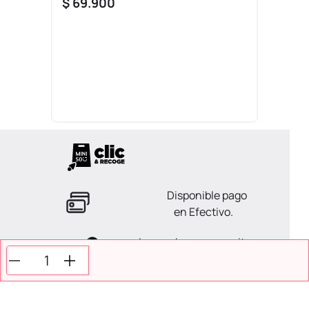
$
69
.
900
Disponible pago
en Efectivo.
La ayuda que necesitas
en tus compras.
Todos tus pagos son
Seguros.