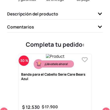
9
.
llaveros
Descripción del producto
10
.
one piece
Comentarios
Completa tu pedido:
-
30 %
¡Llévatelo ahora!
Banda para el Cabello Serie Care Bears
Azul
$
12
.
530
$
17
.
900