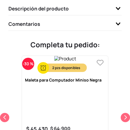
9
.
llaveros
Descripción del producto
10
.
one piece
Comentarios
Completa tu pedido:
-
30 %
2
Maleta para Computador Miniso Negra
$
45
.
430
$
64
.
900