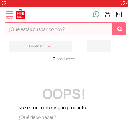
¿Qué estás buscando hoy?
TÉRMINOS MÁS BUSCADOS
1
.
peluche
0
productos
2
.
hello kitty
3
.
snoopy
4
.
ositos cariñositos
OOPS!
5
.
termo
6
.
disney
No se encontró ningún producto
7
.
termos
¿Qué debo hacer?
8
.
toy story